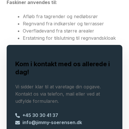
Faskiner anvendes til:
Afløb fra tagrender og nedløbsrør
Regnvand fra indkørsler og terrasser
Overfladevand fra større arealer
Erstatning for tilslutning til regnvandskloak
Kom i kontakt med os allerede i
dag!
Vi sidder klar til at varetage din opgave.
Kontakt os via telefon, mail eller ved at
udfylde formularen.
+45 30 30 41 37
info@jimmy-soerensen.dk